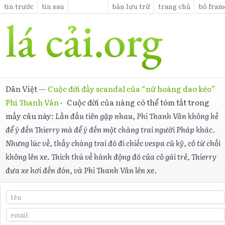
tin trước
tin sau
bản lưu trữ
trang chủ
bỏ fram
Dân Việt
—
Cuộc đời đầy scandal của “nữ hoàng dao kéo”
Phi Thanh Vân
·
Cuộc đời của nàng có thể tóm tắt trong
mấy câu này:
Lần đầu tiên gặp nhau, Phi Thanh Vân không hề
để ý đến Thierry mà để ý đến một chàng trai người Pháp khác.
Nhưng lúc về, thấy chàng trai đó đi chiếc vespa cũ kỹ, cô từ chối
không lên xe. Thích thú về hành động đó của cô gái trẻ, Thierry
đưa xe hơi đến đón, và Phi Thanh Vân lên xe.