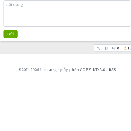
Gửi
0
11
©2011-2026
lacai.org
giấy phép
CC BY-ND 3.0
RSS