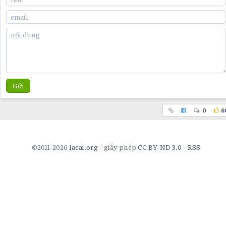
Gửi
0
6
©2011-2026
lacai.org
giấy phép
CC BY-ND 3.0
RSS