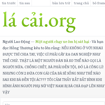
tin trước
tin sau
bản lưu trữ
trang chủ
bỏ fram
Người Lao Động
—
Một người chạy xe ôm bị sát hại
·
Và bạn
đọc Hồng Thương kêu to lên rằng:
NẾU KHÔNG Ở VỚI NHAU
ĐƯỢC THÌ CHIA TAY, VIỆC GÌ PHẢI GÂY RA OAN NGHIỆP NHƯ
THẾ CHỨ. THẬT LÀ MỘT NGƯỜI ĐÀN BÀ K0 THỂ NÀO GỌI LÀ
NGƯỜI NỮA. CHỒNG CHẾT, BÀ PHẢI ĐỀN TỘI, ĐÓ LÀ CÔNG LÍ!
NHƯNG CÒN 2 ĐỨA CON GÁI CỦA BÀ SẼ SỐNG NHƯ THẾ NÀO
SAU KHI BÀ ĐỀN TỘI ÁC??? TÔI CẢM THẤY RẤT BẤT BÌNH KHI
HÌNH ẢNH NGƯỜI PHỤ NỮ VIỆT NAM BỊ BÀ CHÀ ĐẠP LÊN NHƯ
VẬY