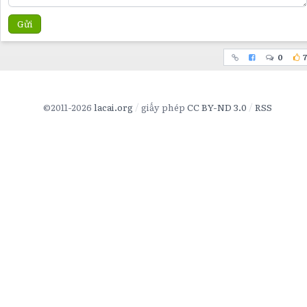
Gửi
0
7
©2011-2026
lacai.org
giấy phép
CC BY-ND 3.0
RSS