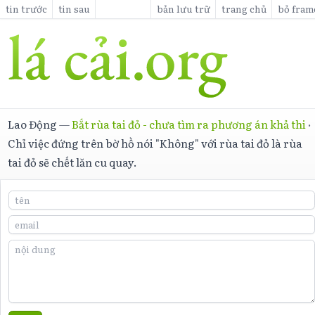
tin trước
tin sau
bản lưu trữ
trang chủ
bỏ fram
Lao Động
—
Bắt rùa tai đỏ - chưa tìm ra phương án khả thi
·
Chỉ việc đứng trên bờ hồ nói "Không" với rùa tai đỏ là rùa
tai đỏ sẽ chết lăn cu quay.