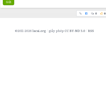
Gửi
0
6
©2011-2026
lacai.org
giấy phép
CC BY-ND 3.0
RSS