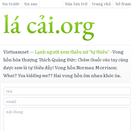
tin trước
tin sau
bản lưu trữ
trang chủ
bỏ fram
Vietnamnet
—
Lạnh người xem thiếu nữ "tự thiêu"
·
Vong
hồn hòa thượng Thích Quảng Đức:
Châm thuốc vào tay cũng
được xem là tự thiêu đấy!
Vong hồn Norman Morrison:
What? You kidding me??
Hai vong hồn ôm nhau khóc òa.