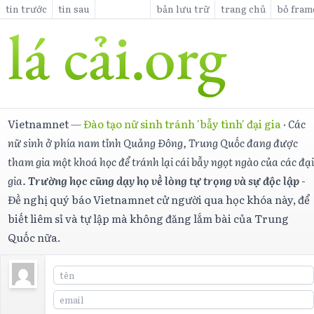
tin trước
tin sau
bản lưu trữ
trang chủ
bỏ fram
Vietnamnet
—
Đào tạo nữ sinh tránh 'bẫy tình' đại gia
·
Các
nữ sinh ở phía nam tỉnh Quảng Đông, Trung Quốc đang được
tham gia một khoá học để tránh lại cái bẫy ngọt ngào của các đạ
gia.
Trường học cũng dạy họ về lòng tự trọng và sự độc lập
-
Đề nghị quý báo Vietnamnet cử người qua học khóa này, để
biết liêm sỉ và tự lập mà không đăng lắm bài của Trung
Quốc nữa.