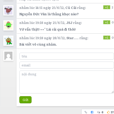
nhằm lúc 14:51 ngày 25/6/12,
Củ Cải
rằng:
+1
2
Nguyễn Đức Vân là thằng khẹc nào?
nhằm lúc 19:18 ngày 25/6/12,
JSJ
rằng:
+1
0
Vớ vẩn thật! ==" Lái cải quá đi thôi!
nhằm lúc 19:18 ngày 28/6/12,
Star.....
rằng:
+1
0
Bài viết vô cùng nhảm.
Gửi
6
17