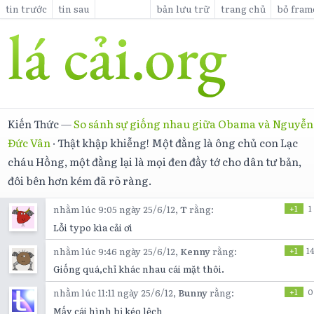
tin trước
tin sau
bản lưu trữ
trang chủ
bỏ fram
Kiến Thức
—
So sánh sự giống nhau giữa Obama và Nguyễn
Đức Vân
·
Thật khập khiễng! Một đằng là ông chủ con Lạc
cháu Hồng, một đằng lại là mọi đen đầy tớ cho dân tư bản,
đôi bên hơn kém đã rõ ràng.
nhằm lúc 9:05 ngày 25/6/12,
T
rằng:
+1
1
Lỗi typo kìa cải ơi
nhằm lúc 9:46 ngày 25/6/12,
Kenny
rằng:
+1
14
Giống quá,chỉ khác nhau cái mặt thôi.
nhằm lúc 11:11 ngày 25/6/12,
Bunny
rằng:
+1
0
Mấy cái hình bị kéo lệch