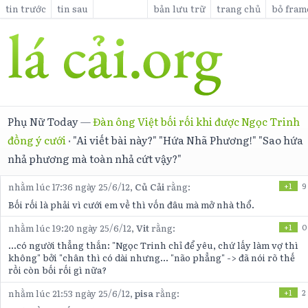
tin trước
tin sau
bản lưu trữ
trang chủ
bỏ fram
Phụ Nữ Today
—
Đàn ông Việt bối rối khi được Ngọc Trinh
đồng ý cưới
·
"Ai viết bài này?" "Hứa Nhã Phương!" "Sao hứa
nhả phương mà toàn nhả cứt vậy?"
nhằm lúc 17:36 ngày 25/6/12,
Củ Cải
rằng:
+1
9
Bối rối là phải vì cưới em về thì vốn đâu mà mở nhà thổ.
nhằm lúc 19:20 ngày 25/6/12,
Vit
rằng:
+1
0
...có người thẳng thắn: "Ngọc Trinh chỉ để yêu, chứ lấy làm vợ thì
không" bởi "chân thì có dài nhưng... "não phẳng" -> đã nói rõ thế
rồi còn bối rối gì nữa?
nhằm lúc 21:53 ngày 25/6/12,
pisa
rằng:
+1
2