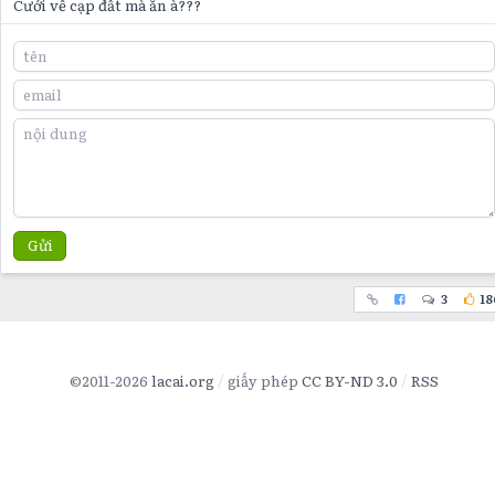
Cưới về cạp đất mà ăn à???
Gửi
3
18
©2011-2026
lacai.org
giấy phép
CC BY-ND 3.0
RSS