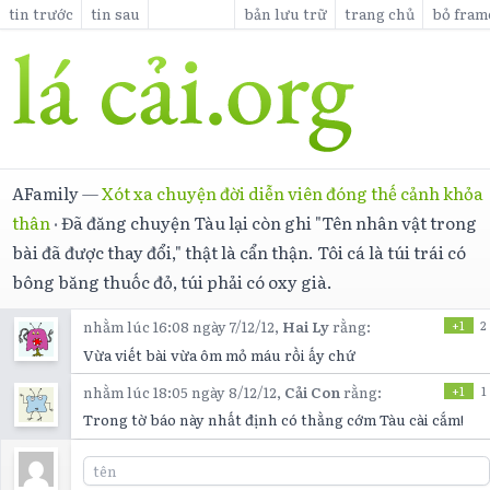
tin trước
tin sau
bản lưu trữ
trang chủ
bỏ fram
AFamily
—
Xót xa chuyện đời diễn viên đóng thế cảnh khỏa
thân
·
Đã đăng chuyện Tàu lại còn ghi "Tên nhân vật trong
bài đã được thay đổi," thật là cẩn thận. Tôi cá là túi trái có
bông băng thuốc đỏ, túi phải có oxy già.
nhằm lúc 16:08 ngày 7/12/12,
Hai Ly
rằng:
+1
2
Vừa viết bài vừa ôm mỏ máu rồi ấy chứ
nhằm lúc 18:05 ngày 8/12/12,
Cải Con
rằng:
+1
1
Trong tờ báo này nhất định có thằng cớm Tàu cài cắm!