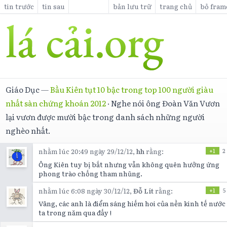
tin trước
tin sau
bản lưu trữ
trang chủ
bỏ fram
Giáo Dục
—
Bầu Kiên tụt 10 bậc trong top 100 người giàu
nhất sàn chứng khoán 2012
·
Nghe nói ông Đoàn Văn Vươn
lại vươn được mười bậc trong danh sách những người
nghèo nhất.
nhằm lúc 20:49 ngày 29/12/12,
hh
rằng:
+1
2
Ông Kiên tuy bị bắt nhưng vẫn không quên hưởng ứng
phong trào chống tham nhũng.
nhằm lúc 6:08 ngày 30/12/12,
Đỗ Lít
rằng:
+1
5
Vâng, các anh là điểm sáng hiếm hoi của nền kinh tế nước
ta trong năm qua đấy !