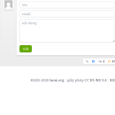
Gửi
2
17
©2011-2026
lacai.org
giấy phép
CC BY-ND 3.0
RS