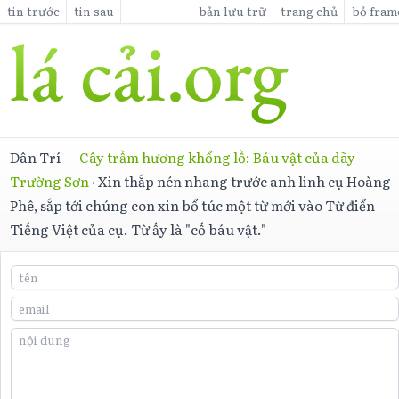
tin trước
tin sau
bản lưu trữ
trang chủ
bỏ fram
Dân Trí
—
Cây trầm hương khổng lồ: Báu vật của dãy
Trường Sơn
·
Xin thắp nén nhang trước anh linh cụ Hoàng
Phê, sắp tới chúng con xin bổ túc một từ mới vào Từ điển
Tiếng Việt của cụ. Từ ấy là "cố báu vật."