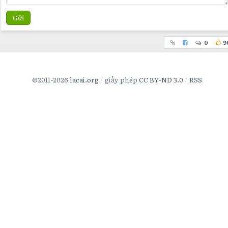
Gửi
0
9
©2011-2026
lacai.org
giấy phép
CC BY-ND 3.0
RSS