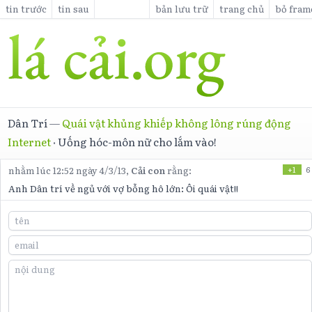
tin trước
tin sau
bản lưu trữ
trang chủ
bỏ fram
Dân Trí
—
Quái vật khủng khiếp không lông rúng động
Internet
·
Uống hóc-môn nữ cho lắm vào!
nhằm lúc 12:52 ngày 4/3/13,
Cải con
rằng:
+1
6
Anh Dân trí về ngủ với vợ bỗng hô lớn: Ôi quái vật!!