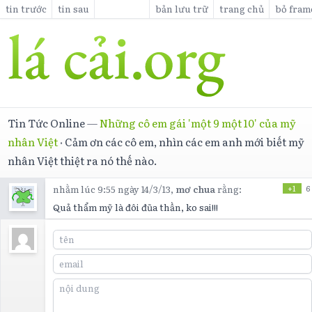
tin trước
tin sau
bản lưu trữ
trang chủ
bỏ fram
Tin Tức Online
—
Những cô em gái 'một 9 một 10' của mỹ
nhân Việt
·
Cảm ơn các cô em, nhìn các em anh mới biết mỹ
nhân Việt thiệt ra nó thế nào.
nhằm lúc 9:55 ngày 14/3/13,
mơ chua
rằng:
+1
6
Quả thẩm mỹ là đôi đũa thần, ko sai!!!