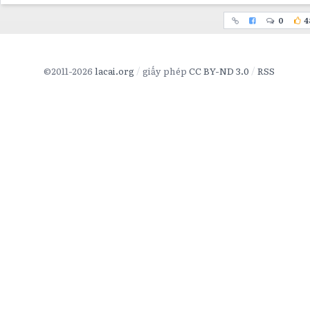
0
4
©2011-2026
lacai.org
giấy phép
CC BY-ND 3.0
RSS