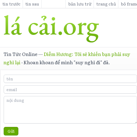
tin trước
tin sau
bản lưu trữ
trang chủ
bỏ fram
Tin Tức Online
—
Diễm Hương: Tôi sẽ khiến bạn phải suy
nghĩ lại
·
Khoan khoan để mình "suy nghĩ đi" đã.
Gửi