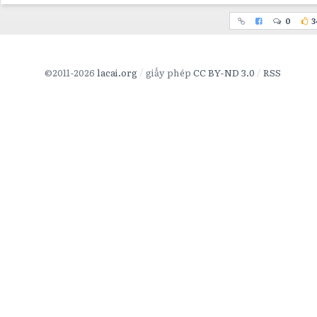
0
3
©2011-2026
lacai.org
giấy phép
CC BY-ND 3.0
RSS