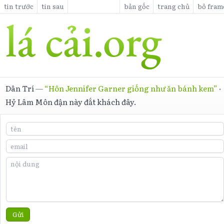
tin trước
tin sau
bản gốc
trang chủ
bỏ fram
Dân Trí
—
“Hôn Jennifer Garner giống như ăn bánh kem”
·
Hỷ Lâm Môn đận này đắt khách đây.
Gửi