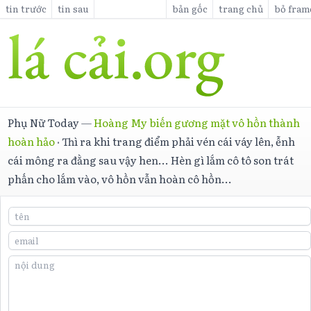
tin trước
tin sau
bản gốc
trang chủ
bỏ fram
Phụ Nữ Today
—
Hoàng My biến gương mặt vô hồn thành
hoàn hảo
·
Thì ra khi trang điểm phải vén cái váy lên, ễnh
cái mông ra đằng sau vậy hen... Hèn gì lắm cô tô son trát
phấn cho lắm vào, vô hồn vẫn hoàn cô hồn...