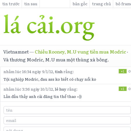
tin trước
tin sau
bản gốc
trang chủ
bỏ fram
Vietnamnet
—
Chiều Rooney, M.U vung tiền mua Modric
·
Và thương Modric, M.U mua một thùng xà bông.
nhằm lúc 16:34 ngày 9/1/12,
tinh
rằng:
+1
0
Tội nghiệp Modric, đau ass ko biết có chạy nổi ko
nhằm lúc 3:36 ngày 10/1/12,
lê huy
rằng:
+1
0
Lần đầu thấy anh cải đăng tin thể thao =))