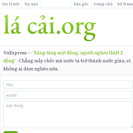
tin trước
tin sau
bản gốc
trang chủ
bỏ fram
VnExpress
—
'Xăng tăng một đồng, người nghèo thiệt 2
đồng'
·
Chẳng mấy chốc mà nước ta trở thành nước giàu, vì
không ai dám nghèo nữa.