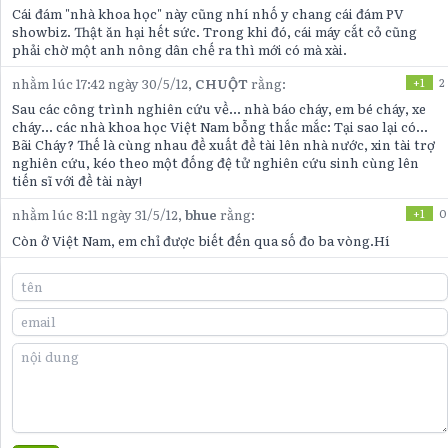
Cái đám "nhà khoa học" này cũng nhí nhố y chang cái đám PV
showbiz. Thật ăn hại hết sức. Trong khi đó, cái máy cắt cỏ cũng
phải chờ một anh nông dân chế ra thì mới có mà xài.
nhằm lúc 17:42 ngày 30/5/12,
CHUỘT
rằng:
+1
2
Sau các công trình nghiên cứu về... nhà báo cháy, em bé cháy, xe
cháy... các nhà khoa học Việt Nam bỗng thắc mắc: Tại sao lại có...
Bãi Cháy? Thế là cùng nhau đề xuất đề tài lên nhà nước, xin tài trợ
nghiên cứu, kéo theo một đống đệ tử nghiên cứu sinh cùng lên
tiến sĩ với đề tài này!
nhằm lúc 8:11 ngày 31/5/12,
bhue
rằng:
+1
0
Còn ở Việt Nam, em chỉ được biết đến qua số đo ba vòng.Hí