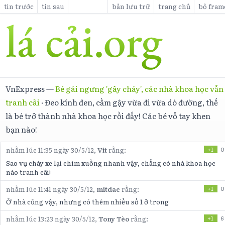
tin trước
tin sau
bản lưu trữ
trang chủ
bỏ fram
VnExpress
—
Bé gái ngưng 'gây cháy', các nhà khoa học vẫn
tranh cãi
·
Đeo kính đen, cầm gậy vừa đi vừa dò đường, thế
là bé trở thành nhà khoa học rồi đấy! Các bé vỗ tay khen
bạn nào!
nhằm lúc 11:35 ngày 30/5/12,
Vit
rằng:
+1
0
Sao vụ cháy xe lại chìm xuồng nhanh vậy, chẳng có nhà khoa học
nào tranh cãi!
nhằm lúc 11:41 ngày 30/5/12,
mitdac
rằng:
+1
0
Ở nhà cũng vậy, nhưng có thêm nhiều số 1 ở trong
nhằm lúc 13:23 ngày 30/5/12,
Tony Tèo
rằng:
+1
6