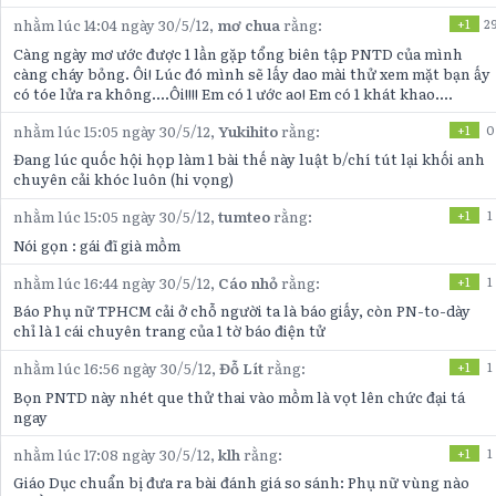
nhằm lúc 14:04 ngày 30/5/12,
mơ chua
rằng:
+1
2
Càng ngày mơ ước được 1 lần gặp tổng biên tập PNTD của mình
càng cháy bỏng. Ôi! Lúc đó mình sẽ lấy dao mài thử xem mặt bạn ấy
có tóe lửa ra không....Ôi!!!! Em có 1 ước ao! Em có 1 khát khao....
nhằm lúc 15:05 ngày 30/5/12,
Yukihito
rằng:
+1
0
Đang lúc quốc hội họp làm 1 bài thế này luật b/chí tút lại khối anh
chuyên cải khóc luôn (hi vọng)
nhằm lúc 15:05 ngày 30/5/12,
tumteo
rằng:
+1
1
Nói gọn : gái đĩ già mồm
nhằm lúc 16:44 ngày 30/5/12,
Cáo nhỏ
rằng:
+1
1
Báo Phụ nữ TPHCM cải ở chỗ người ta là báo giấy, còn PN-to-dày
chỉ là 1 cái chuyên trang của 1 tờ báo điện tử
nhằm lúc 16:56 ngày 30/5/12,
Đỗ Lít
rằng:
+1
1
Bọn PNTD này nhét que thử thai vào mồm là vọt lên chức đại tá
ngay
nhằm lúc 17:08 ngày 30/5/12,
klh
rằng:
+1
1
Giáo Dục chuẩn bị đưa ra bài đánh giá so sánh: Phụ nữ vùng nào