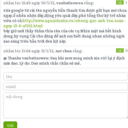
nhằm lúc 21:49 ngày 30/5/12,
vanbatisowen
rằng:
+1
1
vừa google từ cái tên nguyễn tiến thanh tìm được gửi bạn mơ chua
ngay.ổ nhền nhện đây,động yêu quái đây,phó tổng thư ký trẻ nhân
viên có cả:
http://www.nguoiduatin.vn/nhung-goc-anh-toa-soan-
ngay-21-6-a7102.html
bây giờ mới thấy thấm thía câu của các cụ Nhìn mặt mà bắt hình
dong.hy vọng Cải cho đăng để anh em biết dung nhan những ngôi
sao sáng trên bầu trời đen kịt này.
nhằm lúc 15:04 ngày 31/5/12,
mơ chua
rằng:
+1
0
@ Thanks vanbatisowen: Sau khi xem xong mình xin rút lại ý định
mài dao. Lý do: Dao mình chắc chắn sẽ mẻ.
Gửi