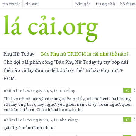
tin trước
tin sau
bản gốc
trang chủ
bỏ fram
Phụ Nữ Today
—
Báo Phụ nữ TP.HCM lá cải như thế nào?
·
Chờ đợi bài phản công "Báo Phụ Nữ Today tự tay bóp dái
thế nào và lấy đâu ra để bóp hay thế" từ báo Phụ nữ TP
HCM.
nhằm lúc 12:43 ngày 30/5/12,
LR
rằng:
+1
0
Thì bảo cái bà bác sỹ vá màng miễn phí ấy, vá cho 1 cái của 1 trong
số mấy ông bị vợ hay người yêu ghen nên cắt ấy. Toàn người quen
và thân thiết cả. Chả nhẽ lại ko ok, he he
nhằm lúc 12:52 ngày 30/5/12,
abc
rằng:
+1
0
gái đĩ già mồm đánh nhau.