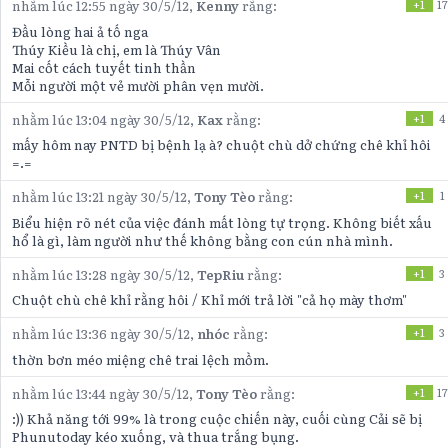
nhằm lúc 12:55 ngày 30/5/12,
Kenny
rằng:
+1
17
Đầu lòng hai ả tố nga
Thúy Kiều là chị, em là Thúy Vân
Mai cốt cách tuyết tinh thần
Mỗi người một vẻ mười phân vẹn mười.
nhằm lúc 13:04 ngày 30/5/12,
Kax
rằng:
+1
4
mấy hôm nay PNTD bị bệnh lạ à? chuột chù dở chứng chê khỉ hôi
=.=
nhằm lúc 13:21 ngày 30/5/12,
Tony Tèo
rằng:
+1
1
Biểu hiện rõ nét của việc đánh mất lòng tự trọng. Không biết xấu
hổ là gì, làm người như thế không bằng con cún nhà mình.
nhằm lúc 13:28 ngày 30/5/12,
TepRiu
rằng:
+1
3
Chuột chù chê khỉ rằng hôi / Khỉ mới trả lời "cả họ mày thơm"
nhằm lúc 13:36 ngày 30/5/12,
nhóc
rằng:
+1
3
thờn bơn méo miệng chê trai lệch mồm.
nhằm lúc 13:44 ngày 30/5/12,
Tony Tèo
rằng:
+1
17
:)) Khả năng tới 99% là trong cuộc chiến này, cuối cùng Cải sẽ bị
Phunutoday kéo xuống, và thua trắng bụng.