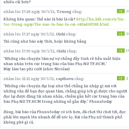
nhiều cải hơn?
nhằm lúc 17:26 ngày 30/5/12,
Truong
rằng:
+1
0
Không liên quan: Thế nào là báo lá cải?
http://hn.24h.com.vn/tin-
tuc-trong-ngay/the-nao-la-bao-la-cai-c46a458398.html
nhằm lúc 17:27 ngày 30/5/12,
Oishi
rằng:
+1
0
Thì cũng như báo này thôi, hoặc không bằng
nhằm lúc 17:30 ngày 30/5/12,
Oishi
rằng:
+1
17
"Những câu chuyện tâm sự vợ chồng đầy tính rẻ tiền xuất hiện
nhan nhản trên các trang báo của báo Phụ Nữ TP.HCM."
Mày làm tao phì cười (nhóc Nicolas)
nhằm lúc 21:21 ngày 30/5/12,
capthovu
rằng:
+1
2
"Những câu chuyện đại loại như thế chẳng ăn nhập gì mà với
những vấn đề bạn đọc quan tâm, chẳng giúp ích gì được cho người
đọc lại được đăng tải nhan nhản, chiếm gần hết các trang báo của
báo Phụ Nữ TP.HCM trong những số gần đây." Phunutoday
đúng, bài báo của Phunutoday có ích hơn, đã chơi thì chơi tới, đọc
phải lên mạnh lên nhanh để dễ sóc lọ. Bài của Phụ nữ thành phố
không phê gì cả.