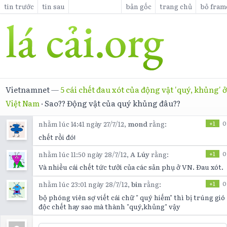
tin trước
tin sau
bản gốc
trang chủ
bỏ fram
Vietnamnet
—
5 cái chết đau xót của động vật 'quý, khủng' 
Việt Nam
·
Sao?? Động vật của quý khủng đâu??
nhằm lúc 14:41 ngày 27/7/12,
mond
rằng:
+1
0
chết rồi đó!
nhằm lúc 11:50 ngày 28/7/12,
A Lúy
rằng:
+1
0
Và nhiều cái chết tức tưởi của các sản phụ ở VN. Đau xót.
nhằm lúc 23:01 ngày 28/7/12,
bin
rằng:
+1
0
bộ phóng viên sợ viết cái chữ " quý hiếm" thì bị trúng gió
độc chết hay sao mà thành "quý,khủng" vậy