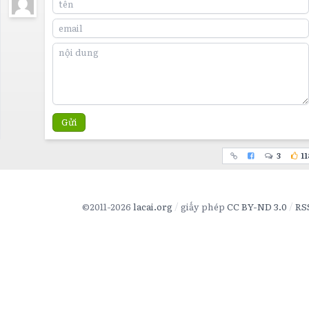
Gửi
3
11
©2011-2026
lacai.org
giấy phép
CC BY-ND 3.0
RS