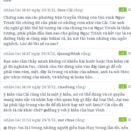
nhằm lúc 14:45 ngày 29/8/12,
Dưa Cải
rằng:
+1
2
Chừng nào mà các phương tiện truyền thông còn tôn vinh Ngọc
Trinh thì chừng đó cần phải có những com như của Cải. Các anh
chị nghĩ gì khi thế hệ tương lai của chúng ta coi Ngọc Trinh là thần
tượng, phải phấn đấu làm sao cho giống Ngọc Trinh và kết cục là ra
đường thấy ai cũng mặc bikini cả, ăn nói thì toàn những câu ngốc
nghếch. Lúc đó thì sẽ ra sao?
nhằm lúc 14:47 ngày 29/8/12,
QuangMinh
rằng:
+1
2
Bạn nào cảm thấy mình không có khiếu hài hước hoặc tìm kiếm cái
gì đó nghiêm túc, chỉnh chu thì đừng nên vào đây làm gì để rồi
phải càm ràm, mệt, đây là trang cá nhân của admin, anh ta nói theo
góc nhìn riêng của mình, và không ai hoàn hảo.
nhằm lúc 14:50 ngày 29/8/12,
cuadong
rằng:
+1
2
ý kiến của Cải cũng chỉ là một ý kiến, nó có thể đúng và có quyền
mang màu sắc cá nhân hay chủ quan hay gì đấy đại loại thế...tại sao
lại phải tập trung vào đó để đả kích hay xét nét làm j? Cái cần đả
kích là cái khác chứ? @đồng ý với ý kiến của bạn Vinh
nhằm lúc 15:52 ngày 29/8/12,
mơ chua
rằng:
+1
21
@ Huy: tui là 1 trong những người giễu bạn Huy trong lần đó, nếu