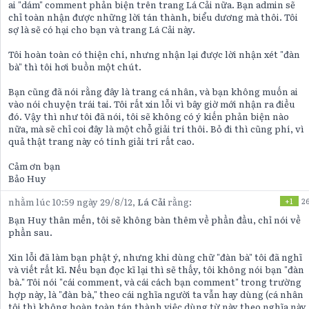
ai "dám" comment phản biện trên trang Lá Cải nữa. Bạn admin sẽ
chỉ toàn nhận được những lời tán thành, biểu dương mà thôi. Tôi
sợ là sẽ có hại cho bạn và trang Lá Cải này.
Tôi hoàn toàn có thiện chí, nhưng nhận lại được lời nhận xét "đàn
bà" thì tôi hơi buồn một chút.
Bạn cũng đã nói rằng đây là trang cá nhân, và bạn không muốn ai
vào nói chuyện trái tai. Tôi rất xin lỗi vì bây giờ mới nhận ra điều
đó. Vậy thì như tôi đã nói, tôi sẽ không có ý kiến phản biện nào
nữa, mà sẽ chỉ coi đây là một chỗ giải trí thôi. Bỏ đi thì cũng phí, vì
quả thật trang này có tính giải trí rất cao.
Cảm ơn bạn
Bảo Huy
nhằm lúc 10:59 ngày 29/8/12,
Lá Cải
rằng:
+1
2
Bạn Huy thân mến, tôi sẽ không bàn thêm về phần đầu, chỉ nói về
phần sau.
Xin lỗi đã làm bạn phật ý, nhưng khi dùng chữ "đàn bà" tôi đã nghĩ
và viết rất kĩ. Nếu bạn đọc kĩ lại thì sẽ thấy, tôi không nói bạn "đàn
bà." Tôi nói "cái comment, và cái cách bạn comment" trong trường
hợp này, là "đàn bà," theo cái nghĩa người ta vẫn hay dùng (cá nhân
tôi thì không hoàn toàn tán thành việc dùng từ này theo nghĩa này,