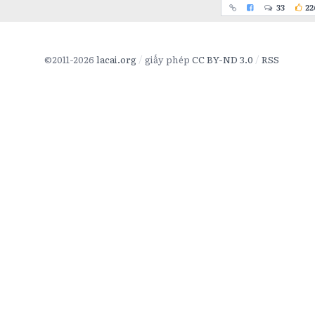
33
22
©2011-2026
lacai.org
giấy phép
CC BY-ND 3.0
RSS