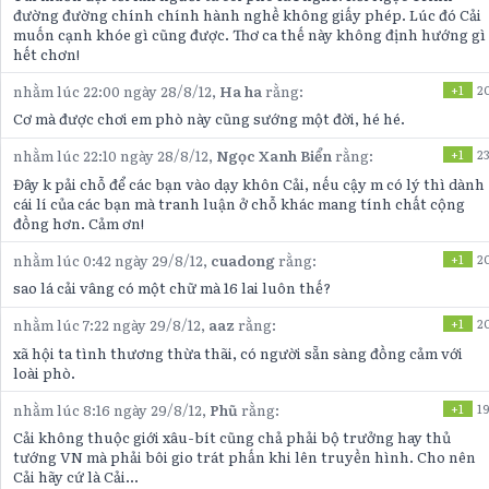
đường đường chính chính hành nghề không giấy phép. Lúc đó Cải
muốn cạnh khóe gì cũng được. Thơ ca thế này không định hướng gì
hết chơn!
nhằm lúc 22:00 ngày 28/8/12,
Ha ha
rằng:
+1
2
Cơ mà được chơi em phò này cũng sướng một đời, hé hé.
nhằm lúc 22:10 ngày 28/8/12,
Ngọc Xanh Biển
rằng:
+1
2
Đây k pải chỗ để các bạn vào dạy khôn Cải, nếu cậy m có lý thì dành
cái lí của các bạn mà tranh luận ở chỗ khác mang tính chất cộng
đồng hơn. Cảm ơn!
nhằm lúc 0:42 ngày 29/8/12,
cuadong
rằng:
+1
2
sao lá cải vâng có một chữ mà 16 lai luôn thế?
nhằm lúc 7:22 ngày 29/8/12,
aaz
rằng:
+1
2
xã hội ta tình thương thừa thãi, có người sẵn sàng đồng cảm với
loài phò.
nhằm lúc 8:16 ngày 29/8/12,
Phũ
rằng:
+1
19
Cải không thuộc giới xâu-bít cũng chả phải bộ trưởng hay thủ
tướng VN mà phải bôi gio trát phấn khi lên truyền hình. Cho nên
Cải hãy cứ là Cải...