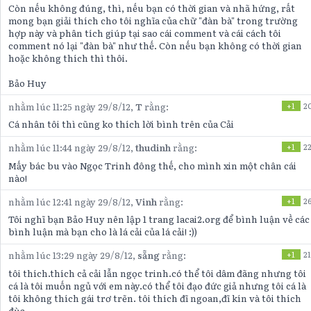
Còn nếu không đúng, thì, nếu bạn có thời gian và nhã hứng, rất
mong bạn giải thích cho tôi nghĩa của chữ "đàn bà" trong trường
hợp này và phân tích giúp tại sao cái comment và cái cách tôi
comment nó lại "đàn bà" như thế. Còn nếu bạn không có thời gian
hoặc không thích thì thôi.
Bảo Huy
nhằm lúc 11:25 ngày 29/8/12,
T
rằng:
+1
2
Cá nhân tôi thì cũng ko thích lời bình trên của Cải
nhằm lúc 11:44 ngày 29/8/12,
thudinh
rằng:
+1
2
Mấy bác bu vào Ngọc Trinh đông thế, cho mình xin một chân cái
nào!
nhằm lúc 12:41 ngày 29/8/12,
Vinh
rằng:
+1
2
Tôi nghĩ bạn Bảo Huy nên lập 1 trang lacai2.org để bình luận về các
bình luận mà bạn cho là lá cải của lá cải! :))
nhằm lúc 13:29 ngày 29/8/12,
sẵng
rằng:
+1
21
tôi thích.thích cả cải lẫn ngọc trinh.có thể tôi dâm đãng nhưng tôi
cá là tôi muốn ngủ với em này.có thể tôi đạo đức giả nhưng tôi cá là
tôi không thích gái trơ trẽn. tôi thích đĩ ngoan,đĩ kín và tôi thích
đùa.