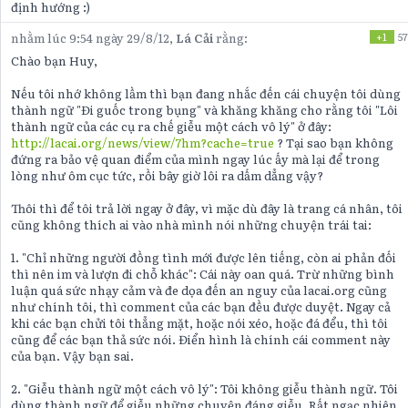
định hướng :)
nhằm lúc 9:54 ngày 29/8/12,
Lá Cải
rằng:
+1
57
Chào bạn Huy,
Nếu tôi nhớ không lầm thì bạn đang nhắc đến cái chuyện tôi dùng
thành ngữ "Đi guốc trong bụng" và khăng khăng cho rằng tôi "Lôi
thành ngữ của các cụ ra chế giễu một cách vô lý" ở đây:
http://lacai.org/news/view/7hm?cache=true
? Tại sao bạn không
đứng ra bảo vệ quan điểm của mình ngay lúc ấy mà lại để trong
lòng như ôm cục tức, rồi bây giờ lôi ra dấm dẳng vậy?
Thôi thì để tôi trả lời ngay ở đây, vì mặc dù đây là trang cá nhân, tôi
cũng không thích ai vào nhà mình nói những chuyện trái tai:
1. "Chỉ những người đồng tình mới được lên tiếng, còn ai phản đối
thì nên im và lượn đi chỗ khác": Cái này oan quá. Trừ những bình
luận quá sức nhạy cảm và đe dọa đến an nguy của lacai.org cũng
như chính tôi, thì comment của các bạn đều được duyệt. Ngay cả
khi các bạn chửi tôi thẳng mặt, hoặc nói xéo, hoặc đá đểu, thì tôi
cũng để các bạn thả sức nói. Điển hình là chính cái comment này
của bạn. Vậy bạn sai.
2. "Giễu thành ngữ một cách vô lý": Tôi không giễu thành ngữ. Tôi
dùng thành ngữ để giễu những chuyện đáng giễu. Rất ngạc nhiên