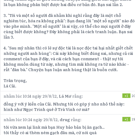
là bạn không phân biệt được hai điều cơ bản đó. Bạn sai lần 2.
3. "Tôi và một số người đã nhầm khi nghĩ rằng đây là một chỗ
nghiêm túc, hóa ra không phải": Bạn đang lôi "một số người" nào đó
vào phe mình. "Một số người" là ai vậy, có thể cho mọi người ở đây
cùng biết được không? Đây không phải là cách tranh luận. Bạn sai
lần 3.
4. "Sau mỹ nhân thì có lẽ sự độc tài là nọc độc tai hại nhất giết chết
những người anh hùng": Cái này không biết đúng sai, nhưng cả cái
comment của bạn ở đây, và cái cách bạn comment - thật sự tôi
không muốn dùng từ này, nhưng tìm mãi không ra từ nào khác -
rất "đàn bà." Chuyện bạn luận anh hùng thật là buồn cười.
Trân trọng,
Lá Cải.
nhằm lúc 10:14 ngày 29/8/12,
Lá Mơ
rằng:
+1
2
đồng ý với ý kiến của Cải. Nhưng tôi có góp ý nho nhỏ thế này:
hình như Ngọc Trinh quê ở Trà Vinh cơ mà?
nhằm lúc 10:24 ngày 29/8/12,
drug
rằng:
+1
19
tôi vừa xem lại link mà bạn Huy bảo bản bị ăn gạch..
tôi thấy có ai thèm ném gạch đâu mà, cứ nói quá