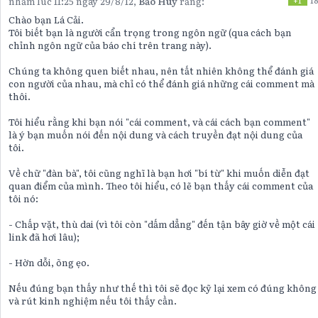
nhằm lúc 11:25 ngày 29/8/12,
Bảo Huy
rằng:
+1
18
Chào bạn Lá Cải.
Tôi biết bạn là người cẩn trọng trong ngôn ngữ (qua cách bạn
chỉnh ngôn ngữ của báo chí trên trang này).
Chúng ta không quen biết nhau, nên tất nhiên không thể đánh giá
con người của nhau, mà chỉ có thể đánh giá những cái comment mà
thôi.
Tôi hiểu rằng khi bạn nói "cái comment, và cái cách bạn comment"
là ý bạn muốn nói đến nội dung và cách truyền đạt nội dung của
tôi.
Về chữ "đàn bà", tôi cũng nghĩ là bạn hơi "bí từ" khi muốn diễn đạt
quan điểm của mình. Theo tôi hiểu, có lẽ bạn thấy cái comment của
tôi nó:
- Chấp vặt, thù dai (vì tôi còn "dấm dẳng" đến tận bây giờ về một cái
link đã hơi lâu);
- Hờn dỗi, õng ẹo.
Nếu đúng bạn thấy như thế thì tôi sẽ đọc kỹ lại xem có đúng không
và rút kinh nghiệm nếu tôi thấy cần.