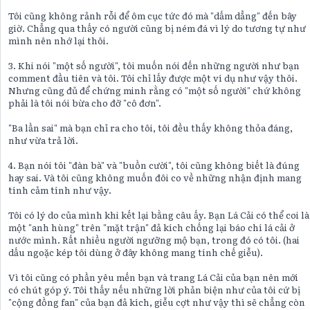
Tôi cũng không rảnh rỗi để ôm cục tức đó mà "dấm dẳng" đến bây
giờ. Chẳng qua thấy có người cũng bị ném đá vì lý do tương tự như
mình nên nhớ lại thôi.
3. Khi nói "một số người", tôi muốn nói đến những người như bạn
comment đầu tiên và tôi. Tôi chỉ lấy được một ví dụ như vậy thôi.
Nhưng cũng đủ để chứng minh rằng có "một số người" chứ không
phải là tôi nói bừa cho đỡ "cô đơn".
"Ba lần sai" mà bạn chỉ ra cho tôi, tôi đều thấy không thỏa đáng,
như vừa trả lời.
4. Bạn nói tôi "đàn bà" và "buồn cười", tôi cũng không biết là đúng
hay sai. Và tôi cũng không muốn đôi co về những nhận định mang
tính cảm tính như vậy.
Tôi có lý do của mình khi kết lại bằng câu ấy. Bạn Lá Cải có thể coi là
một "anh hùng" trên "mặt trận" đả kích chống lại báo chí lá cải ở
nước mình. Rất nhiều người ngưỡng mộ bạn, trong đó có tôi. (hai
dấu ngoặc kép tôi dùng ở đây không mang tính chế giễu).
Vì tôi cũng có phần yêu mến bạn và trang Lá Cải của bạn nên mới
có chút góp ý. Tôi thấy nếu những lời phản biện như của tôi cứ bị
"cộng đồng fan" của bạn đả kích, giễu cợt như vậy thì sẽ chẳng còn