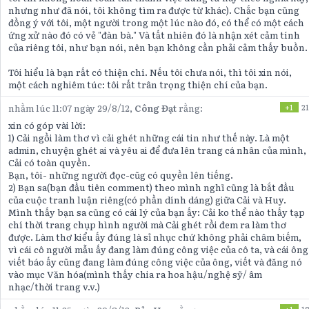
nhưng như đã nói, tôi không tìm ra được từ khác). Chắc bạn cũng
đồng ý với tôi, một người trong một lúc nào đó, có thể có một cách
ứng xử nào đó có vẻ "đàn bà." Và tất nhiên đó là nhận xét cảm tính
của riêng tôi, như bạn nói, nên bạn không cần phải cảm thấy buồn.
Tôi hiểu là bạn rất có thiện chí. Nếu tôi chưa nói, thì tôi xin nói,
một cách nghiêm túc: tôi rất trân trọng thiện chí của bạn.
nhằm lúc 11:07 ngày 29/8/12,
Công Đạt
rằng:
+1
21
xin có góp vài lời:
1) Cải ngồi làm thơ vì cải ghét những cái tin như thế này. Là một
admin, chuyện ghét ai và yêu ai để đưa lên trang cá nhân của mình,
Cải có toàn quyền.
Bạn, tôi- những người đọc-cũg có quyền lên tiếng.
2) Bạn sa(bạn đầu tiên comment) theo mình nghĩ cũng là bắt đầu
của cuộc tranh luận riêng(có phần dính dáng) giữa Cải và Huy.
Mình thấy bạn sa cũng có cái lý của bạn ấy: Cải ko thể nào thấy tạp
chí thời trang chụp hình người mà Cải ghét rồi đem ra làm thơ
được. Làm thơ kiểu ấy đúng là sỉ nhục chứ không phải châm biếm,
vì cái cô người mẫu ấy đang làm đúng công việc của cô ta, và cái ông
viết báo ấy cũng đang làm đúng công việc của ông, viết và đăng nó
vào mục Văn hóa(mình thấy chia ra hoa hậu/nghệ sỹ/ âm
nhạc/thời trang v.v.)