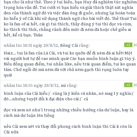
bạn cho là như thế. Theo ý tui hiểu, bạn Huy đã nghiêm túc nghiêm
trọng hóa vấn đề. Tui cười vì bạn hiểu và giải thích thật sát nghĩa
đen của thành ngữ đó và việc đàn ông đi guốc, nhưng lại hoàn toàn
ko hiểu ý of Cải khi sử dụng thành ngữ cho bài viết đó. Thế thui! Tui
ko là fan of ai hết, cái gì tui thích, thấy đúng ý tui thì đọc và còm,
ko thích thì thôi, chẳng rảnh đến mức đi ném đá hoặc chế giễu ai
hết, kể cả bạn. Thân
nhằm lúc 16:31 ngày 29/8/12,
Bông Cải
rằng:
+1
2
Haiz... tui là fan của Lá Cải, và tui ko quởn để đi ném đá ai hết! Một
vài người hơi tự đề cao mình quá! Các bạn muốn bình luận gì tùy ý.
Nếu đồng quan điểm, tui nhấn like, nếu trái quan điểm, tui ko quan
tâm. Chứ ngồi đó mà ném đá với chả ném gạch thì rụng luôn tay
quá!
nhằm lúc 16:55 ngày 29/8/12,
mi
rằng:
+1
2
bình luận của Cải kiểu j` cũng là ý kiến cá nhân, nó mag 1 ý nghĩa j`
đó...nhưng tuyệt đối k đại diện cho cái j` cả
đọc và xem nó như 1 trong những chiều hướng của dư luận, hay là
cách mà dư luận lên tiếng
nếu Cải xem xét và thay đổi phong cách bình luận thì Cải k còn là
Cải nữa