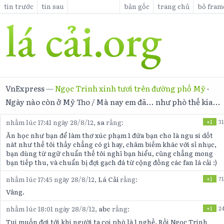
tin trước
tin sau
bản gốc
trang chủ
bỏ fram
VnExpress
—
Ngọc Trinh xinh tươi trên đường phố Mỹ
·
Ngày nào còn ở Mỹ Tho / Mà nay em đã... như phò thế kia...
nhằm lúc 17:41 ngày 28/8/12,
sa
rằng:
+1
31
Ăn học như bạn để làm thơ xúc phạm 1 đứa bạn cho là ngu si dốt
nát như thế tôi thấy chẳng có gì hay, châm biếm khác với sỉ nhục,
bạn dùng từ ngữ chuẩn thế tôi nghĩ bạn hiểu, cũng chẳng mong
bạn tiếp thu, và chuẩn bị đợi gạch đá từ cộng đồng các fan lá cải :)
nhằm lúc 17:45 ngày 28/8/12,
Lá Cải
rằng:
+1
71
Vâng.
nhằm lúc 18:01 ngày 28/8/12,
abc
rằng:
+1
2
Tui muốn đợi tới khi người ta coi phò là 1 nghề. Rồi Ngọc Trinh