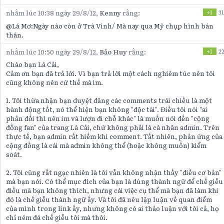
nhằm lúc 10:38 ngày 29/8/12,
Kenny
rằng:
+1
31
@Lá Mơ:Ngày nào còn ở Trà Vinh/ Mà nay qua Mỹ chụp hình bán
thân.
nhằm lúc 10:50 ngày 29/8/12,
Bảo Huy
rằng:
+1
2
Chào bạn Lá Cải,
Cảm ơn bạn đã trả lời. Vì bạn trả lời một cách nghiêm túc nên tôi
cũng không nên cứ thế mà im.
1. Tôi thừa nhận bạn duyệt đăng các comments trái chiều là một
hành động tốt, nó thể hiện bạn không "độc tài". Điều tôi nói "ai
phản đối thì nên im và lượn đi chỗ khác" là muốn nói đến "cộng
đồng fan" của trang Lá Cải, chứ không phải là cá nhân admin. Trên
thực tế, bạn admin rất hiếm khi comment. Tất nhiên, phản ứng của
cộng đồng là cái mà admin không thể (hoặc không muốn) kiểm
soát.
2. Tôi cũng rất ngạc nhiên là tôi vẫn không nhận thấy "điều cơ bản"
mà bạn nói. Có thể mục đích của bạn là dùng thành ngữ để chế giễu
điều mà bạn không thích, nhưng cái việc cụ thể mà bạn đã làm khi
đó là chế giễu thành ngữ ấy. Và tôi đã nêu lập luận về quan điểm
của mình trong link ấy, nhưng không có ai thảo luận với tôi cả, họ
chỉ ném đá chế giễu tôi mà thôi.