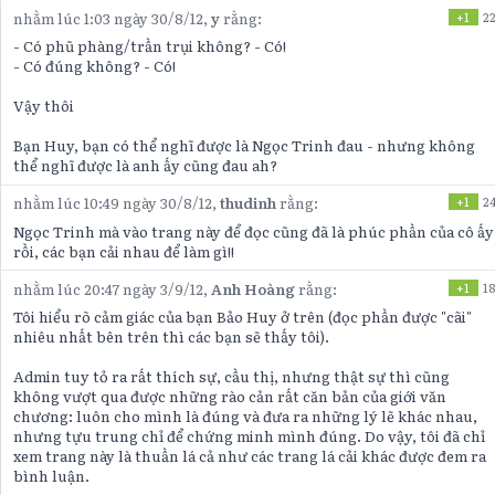
nhằm lúc 1:03 ngày 30/8/12,
y
rằng:
+1
2
- Có phũ phàng/trần trụi không? - Có!
- Có đúng không? - Có!
Vậy thôi
Bạn Huy, bạn có thể nghĩ được là Ngọc Trinh đau - nhưng không
thể nghĩ được là anh ấy cũng đau ah?
nhằm lúc 10:49 ngày 30/8/12,
thudinh
rằng:
+1
2
Ngọc Trinh mà vào trang này để đọc cũng đã là phúc phần của cô ấy
rồi, các bạn cải nhau để làm gì!!
nhằm lúc 20:47 ngày 3/9/12,
Anh Hoàng
rằng:
+1
18
Tôi hiểu rõ cảm giác của bạn Bảo Huy ở trên (đọc phần được "cãi"
nhiêu nhất bên trên thì các bạn sẽ thấy tôi).
Admin tuy tỏ ra rất thích sự, cầu thị, nhưng thật sự thì cũng
không vượt qua được những rào cản rất căn bản của giới văn
chương: luôn cho mình là đúng và đưa ra những lý lẽ khác nhau,
nhưng tựu trung chỉ để chứng minh mình đúng. Do vậy, tôi đã chỉ
xem trang này là thuần lá cả như các trang lá cải khác được đem ra
bình luận.