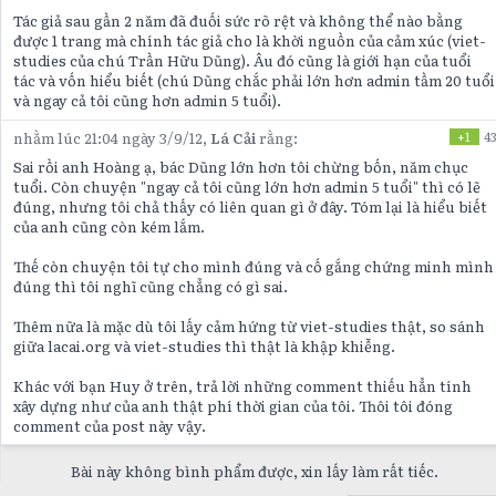
Tác giả sau gần 2 năm đã đuối sức rõ rệt và không thể nào bằng
được 1 trang mà chính tác giả cho là khời nguồn của cảm xúc (viet-
studies của chú Trần Hữu Dũng). Âu đó cũng là giới hạn của tuổi
tác và vốn hiểu biết (chú Dũng chắc phải lớn hơn admin tầm 20 tuổi
và ngay cả tôi cũng hơn admin 5 tuổi).
nhằm lúc 21:04 ngày 3/9/12,
Lá Cải
rằng:
+1
4
Sai rồi anh Hoàng ạ, bác Dũng lớn hơn tôi chừng bốn, năm chục
tuổi. Còn chuyện "ngay cả tôi cũng lớn hơn admin 5 tuổi" thì có lẽ
đúng, nhưng tôi chả thấy có liên quan gì ở đây. Tóm lại là hiểu biết
của anh cũng còn kém lắm.
Thế còn chuyện tôi tự cho mình đúng và cố gắng chứng minh mình
đúng thì tôi nghĩ cũng chẳng có gì sai.
Thêm nữa là mặc dù tôi lấy cảm hứng từ viet-studies thật, so sánh
giữa lacai.org và viet-studies thì thật là khập khiễng.
Khác với bạn Huy ở trên, trả lời những comment thiếu hẳn tính
xây dựng như của anh thật phí thời gian của tôi. Thôi tôi đóng
comment của post này vậy.
Bài này không bình phẩm được, xin lấy làm rất tiếc.