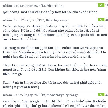
nhằm lúc 8:24 ngày 29/8/12,
Đủm
rằng:
+1
19
@cuadong: một chữ Vâng đã đủ ý hơn lời nói của cả đống phò.
nhằm lúc 9:17 ngày 29/8/12,
Bảo Huy
rằng:
+1
21
Có lẽ bạn Ngọc Xanh Biển nói đúng. Đây không phải là chỗ có tính
cộng đồng. Nó là chỗ để một admin phê phán báo lá cải, và chỉ
những người đồng tình mới được lên tiếng, còn ai phản đối thì nên
im và lượn đi chỗ khác.
Tôi cũng đã có lần bị ăn gạch khi dám "chỉnh" bạn An về việc đem
thành ngữ ra giễu một cách vô lý. Tôi và một số người đã nhầm khi
nghĩ rằng đây là một chỗ nghiêm túc, hóa ra không phải.
Thôi thì coi nó cũng như báo lá cải, lúc nào buồn buồn thì vào xem
người ta chửi phò để giải trí. Còn không thì thôi, chẳng nên "phản
biện" làm gì.
Sau mỹ nhân thì có lẽ sự độc tài là nọc độc tai hại nhất giết chết
những người anh hùng.
nhằm lúc 9:53 ngày 29/8/12,
monetarycity
rằng:
+1
2
sa@: " bạn dùng từ ngữ chuẩn thế tôi nghĩ bạn hiểu" nếu đã chuẩn
rồi còn phải "tiếp thu" gì bạn?, abc@: lá cải có phải VOV đâu mà có