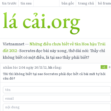
tin trước
tin sau
bản gốc
trang chủ
bỏ fram
Vietnamnet
—
Những điều chưa biết về tân Hoa hậu Trái
đất 2012
·
Socrates đọc bài này xong, thở dài nói: Thầy chỉ
không biết có một điều, là tại sao thầy phải biết?
nhằm lúc 2:04 ngày 26/11/12,
hh
rằng:
+1
6
Tôi thì không biết tại sao Socrates phải đọc hết cả bài mới tự hỏi
câu đó?