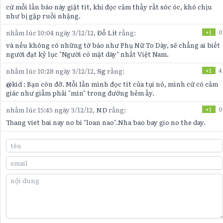
cứ mỗi lần báo này giật tít, khi đọc cảm thấy rất sóc óc, khó chịu
như bị gặp ruồi nhặng.
nhằm lúc 10:04 ngày 3/12/12,
Đỗ Lít
rằng:
+1
0
và nếu không có những tờ báo như Phụ Nữ To Dày, sẽ chẳng ai biết
người đạt kỷ lục "Người có mặt dày" nhất Việt Nam.
nhằm lúc 10:28 ngày 3/12/12,
Sg
rằng:
+1
4
@kid : Bạn còn đỡ. Mỗi lần mình đọc tít của tụi nó, mình cứ có cảm
giác như giẫm phải "mìn" trong đường hẻm ấy.
nhằm lúc 15:45 ngày 3/12/12,
ND
rằng:
+1
0
Thang viet bai nay no bi "loan nao".Nha bao bay gio no the day.