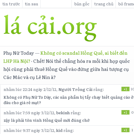
tin trước
tin sau
bản gốc
trang chủ
bỏ fram
Phụ Nữ Today
—
Không có scandal Hồng Quế, ai biết đến
LHP Hà Nội?
·
Chết! Nói thế chẳng hóa ra mỗi khi họp quốc
hội cũng phải thuê Hồng Quế vào đứng giữa hai tượng cụ
Các Mác và cụ Lê Nin à?
nhằm lúc 22:24 ngày 2/12/12,
Người Trồng Cải
rằng:
+1
1
Không có Phụ Nữ To Dày, các sản phẩm bị tẩy chay biết quảng cáo ở
đâu cho giá rẻ mạt?
nhằm lúc 7:59 ngày 3/12/12,
bekinh
rằng:
+1
0
zậy là phải tôn vinh Hồng Quế mới đúng chớ
nhằm lúc 9:37 ngày 3/12/12,
kid
rằng:
+1
1