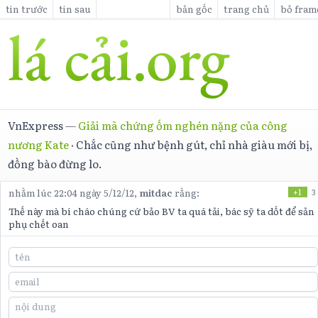
tin trước
tin sau
bản gốc
trang chủ
bỏ fram
VnExpress
—
Giải mã chứng ốm nghén nặng của công
nương Kate
·
Chắc cũng như bệnh gút, chỉ nhà giàu mới bị,
đồng bào đừng lo.
nhằm lúc 22:04 ngày 5/12/12,
mitdac
rằng:
+1
3
Thế này mà bí cháo chúng cứ bảo BV ta quá tải, bác sỹ ta dốt để sản
phụ chết oan