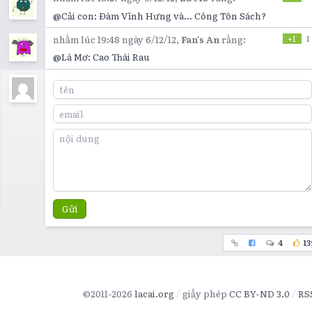
@Cải con: Đàm Vĩnh Hưng và... Công Tôn Sách?
nhằm lúc 19:48 ngày 6/12/12,
Fan's An
rằng:
+1
1
@Lá Mơ: Cao Thái Rau
Gửi
4
13
©2011-2026
lacai.org
giấy phép
CC BY-ND 3.0
RS