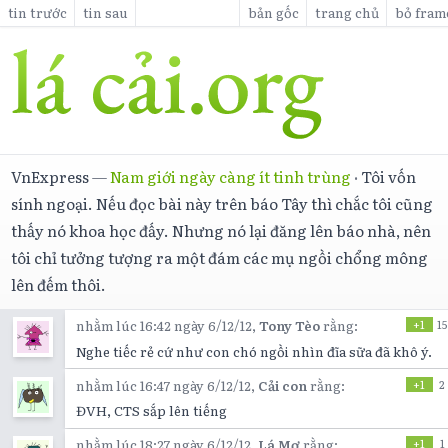
tin trước
tin sau
bản gốc
trang chủ
bỏ fram
VnExpress
—
Nam giới ngày càng ít tinh trùng
·
Tôi vốn
sính ngoại. Nếu đọc bài này trên báo Tây thì chắc tôi cũng
thấy nó khoa học đấy. Nhưng nó lại đăng lên báo nhà, nên
tôi chỉ tưởng tượng ra một đám các mụ ngồi chổng mông
lên đếm thôi.
nhằm lúc 16:42 ngày 6/12/12,
Tony Tèo
rằng:
+1
15
Nghe tiếc rẻ cứ như con chó ngồi nhìn đĩa sữa đã khô ý.
nhằm lúc 16:47 ngày 6/12/12,
Cải con
rằng:
+1
2
ĐVH, CTS sắp lên tiếng
nhằm lúc 18:27 ngày 6/12/12,
Lá Mơ
rằng:
+1
1