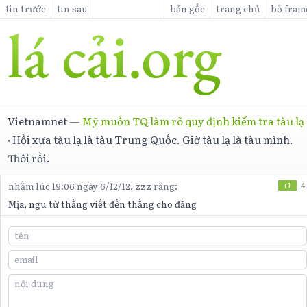
tin trước
tin sau
bản gốc
trang chủ
bỏ fram
Vietnamnet
—
Mỹ muốn TQ làm rõ quy định kiểm tra tàu lạ
·
Hồi xưa tàu lạ là tàu Trung Quốc. Giờ tàu lạ là tàu mình.
Thôi rồi.
nhằm lúc 19:06 ngày 6/12/12,
zzz
rằng:
+1
4
Mịa, ngu từ thằng viết đến thằng cho đăng