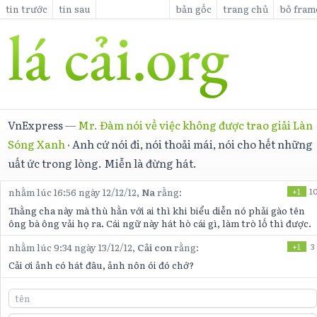
tin trước
tin sau
bản gốc
trang chủ
bỏ fram
VnExpress
—
Mr. Đàm nói về việc không được trao giải Làn
Sóng Xanh
·
Anh cứ nói đi, nói thoải mái, nói cho hết những
uất ức trong lòng. Miễn là đừng hát.
nhằm lúc 16:56 ngày 12/12/12,
Na
rằng:
+1
1
Thằng cha này mà thù hằn với ai thì khi biểu diễn nó phải gào tên
ông bà ông vải họ ra. Cái ngữ này hát hò cái gì, làm trò lố thì được.
nhằm lúc 9:34 ngày 13/12/12,
Cải con
rằng:
+1
3
Cải ơi ảnh có hát đâu, ảnh nôn ói đó chớ?