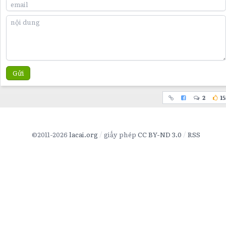
Gửi
2
15
©2011-2026
lacai.org
giấy phép
CC BY-ND 3.0
RSS