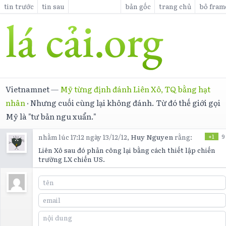
tin trước
tin sau
bản gốc
trang chủ
bỏ fram
Vietnamnet
—
Mỹ từng định đánh Liên Xô, TQ bằng hạt
nhân
·
Nhưng cuối cùng lại không đánh. Từ đó thế giới gọi
Mỹ là "tư bản ngu xuẩn."
nhằm lúc 17:12 ngày 13/12/12,
Huy Nguyen
rằng:
+1
9
Liên Xô sau đó phản công lại bằng cách thiết lập chiến
trường LX chiến US.