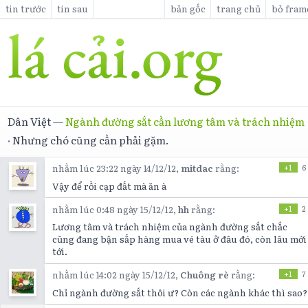
tin trước
tin sau
bản gốc
trang chủ
bỏ fram
Dân Việt
—
Ngành đường sắt cần lương tâm và trách nhiệm
·
Nhưng chó cũng cần phải gặm.
nhằm lúc 23:22 ngày 14/12/12,
mitdac
rằng:
+1
6
Vậy để rồi cạp đất mà ăn à
nhằm lúc 0:48 ngày 15/12/12,
hh
rằng:
+1
2
Lương tâm và trách nhiệm của ngành đường sắt chắc
cũng đang bận sắp hàng mua vé tàu ở đâu đó, còn lâu mới
tới.
nhằm lúc 14:02 ngày 15/12/12,
Chuông rè
rằng:
+1
7
Chỉ ngành đường sắt thôi ư? Còn các ngành khác thì sao?