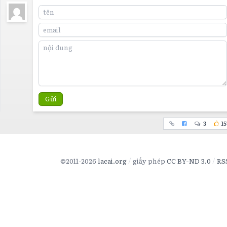
Gửi
3
15
©2011-2026
lacai.org
giấy phép
CC BY-ND 3.0
RS