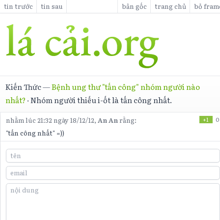
tin trước
tin sau
bản gốc
trang chủ
bỏ fram
Kiến Thức
—
Bệnh ung thư "tấn công" nhóm người nào
nhất?
·
Nhóm người thiếu i-ốt là tấn công nhất.
nhằm lúc 21:32 ngày 18/12/12,
An An
rằng:
+1
0
"tấn công nhất" =))