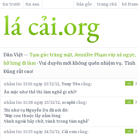
tin trước
tin sau
bản gốc
trang chủ
bỏ fram
Dân Việt
—
Tạm gác trăng mật, Jennifer Phạm váy xẻ ngực,
hở lưng đi làm
·
Vui duyên mới không quên nhiệm vụ. Tính
Đảng rất cao!
nhằm lúc 13:10 ngày 23/12/12,
Tony Tèo
rằng:
+1
2
Ăn mặc như thế thì làm nghề gì nhỉ?
nhằm lúc 15:38 ngày 23/12/12,
scapbi
rằng:
+1
2
Thì như cụ Nguyễn Du đã nói đó:
"Này con thuộc lấy nằm lòng
Vành ngoài bảy chữ, vành trong tám nghề"
nhằm lúc 15:33 ngày 24/12/12,
Cải con
rằng:
+1
2