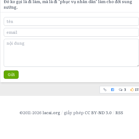
Đó ko gọi là đi làm, mà là đi "phục vụ nhân dân" làm cho đời sung
sướng.
Gửi
3
17
©2011-2026
lacai.org
giấy phép
CC BY-ND 3.0
RSS