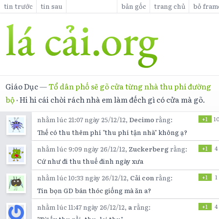
tin trước
tin sau
bản gốc
trang chủ
bỏ fram
Giáo Dục
—
Tổ dân phố sẽ gõ cửa từng nhà thu phí đường
bộ
·
Hi hi cái chòi rách nhà em làm đếch gì có cửa mà gõ.
nhằm lúc 21:07 ngày 25/12/12,
Decimo
rằng:
+1
1
Thế có thu thêm phí "thu phí tận nhà" không ạ?
nhằm lúc 9:09 ngày 26/12/12,
Zuckerberg
rằng:
+1
4
Cứ như đi thu thuế đinh ngày xưa
nhằm lúc 10:33 ngày 26/12/12,
Cải con
rằng:
+1
1
Tin bọn GD bán thóc giống mà ăn a?
nhằm lúc 11:47 ngày 26/12/12,
a
rằng:
+1
4