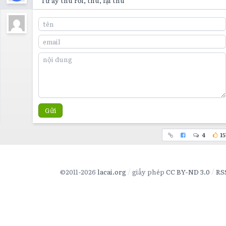
"Từ ấy thu rồi, thu, lại thu"
Gửi
4
15
©2011-2026
lacai.org
giấy phép
CC BY-ND 3.0
RS