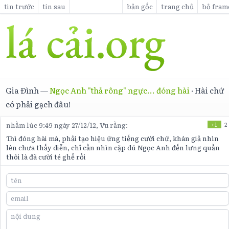
tin trước
tin sau
bản gốc
trang chủ
bỏ fram
Gia Đình
—
Ngọc Anh "thả rông" ngực... đóng hài
·
Hài chứ
có phải gạch đâu!
nhằm lúc 9:49 ngày 27/12/12,
Vu
rằng:
+1
2
Thì đóng hài mà, phải tạo hiệu ứng tiếng cười chứ, khán giả nhìn
lên chưa thấy diễn, chỉ cần nhìn cặp dú Ngọc Anh đến lưng quần
thôi là đã cười té ghế rồi