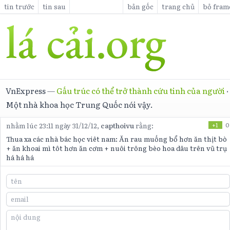
tin trước
tin sau
bản gốc
trang chủ
bỏ fram
VnExpress
—
Gấu trúc có thể trở thành cứu tinh của người
·
Một nhà khoa học Trung Quốc nói vậy.
nhằm lúc 23:11 ngày 31/12/12,
capthoivu
rằng:
+1
0
Thua xa các nhà bác học viêt nam: Ăn rau muống bổ hơn ăn thịt bò
+ ăn khoai mì tôt hơn ăn cơm + nuôi trông bèo hoa dâu trên vũ trụ
há há há