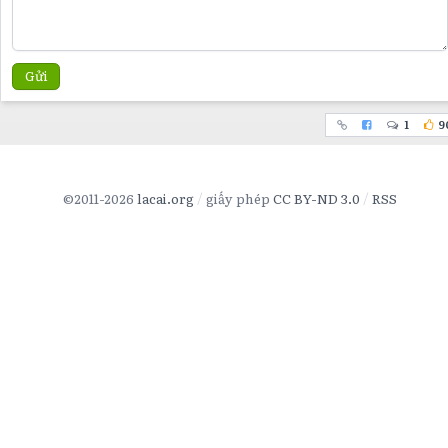
Gửi
1
9
©2011-2026
lacai.org
giấy phép
CC BY-ND 3.0
RSS