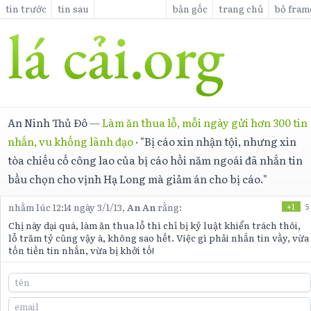
tin trước
tin sau
bản gốc
trang chủ
bỏ fram
An Ninh Thủ Đô
—
Làm ăn thua lỗ, mỗi ngày gửi hơn 300 tin
nhắn, vu khống lãnh đạo
·
"Bị cáo xin nhận tội, nhưng xin
tòa chiếu cố công lao của bị cáo hồi năm ngoái đã nhắn tin
bầu chọn cho vịnh Hạ Long mà giảm án cho bị cáo."
nhằm lúc 12:14 ngày 3/1/13,
An An
rằng:
+1
5
Chị này dại quá, làm ăn thua lỗ thì chỉ bị kỷ luật khiển trách thôi,
lỗ trăm tỷ cũng vậy à, không sao hết. Việc gì phải nhắn tin vầy, vừa
tốn tiền tin nhắn, vừa bị khởi tố!