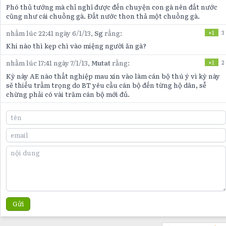
Phó thủ tướng mà chỉ nghĩ được đến chuyện con gà nên đất nước
cũng như cái chuồng gà. Đất nước thon thả một chuồng gà.
nhằm lúc 22:41 ngày 6/1/13,
Sg
rằng:
+1
3
Khi nào thì kẹp chì vào miệng người ăn gà?
nhằm lúc 17:41 ngày 7/1/13,
Mutat
rằng:
+1
2
Kỳ này AE nào thất nghiệp mau xin vào làm cán bộ thú ý vì kỳ này
sẽ thiếu trầm trọng do BT yêu cầu cán bộ đến từng hộ dân, sễ
chừng phải có vài trăm cán bộ mới đủ.
Gửi