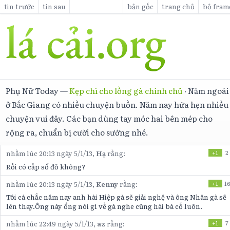
tin trước
tin sau
bản gốc
trang chủ
bỏ fram
Phụ Nữ Today
—
Kẹp chì cho lồng gà chính chủ
·
Năm ngoái
ở Bắc Giang có nhiều chuyện buồn. Năm nay hứa hẹn nhiều
chuyện vui đây. Các bạn dùng tay móc hai bên mép cho
rộng ra, chuẩn bị cười cho sướng nhé.
nhằm lúc 20:13 ngày 5/1/13,
Hạ
rằng:
+1
2
Rồi có cấp sổ đỏ không?
nhằm lúc 20:13 ngày 5/1/13,
Kenny
rằng:
+1
16
Tôi cá chắc năm nay anh hài Hiệp gà sẽ giải nghệ và ông Nhân gà sẽ
lên thay.Ông này ổng nói gì về gà nghe cũng hài bà cố luôn.
nhằm lúc 22:49 ngày 5/1/13,
az
rằng:
+1
7