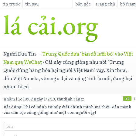
tin trước
tin sau
bản gốc
trang chủ
bỏ fram
Người Đưa Tin
—
Trung Quốc đưa 'bản đồ lưỡi bò' vào Việt
Nam qua WeChat
·
Cái này cũng giống như nói "Trung
Quốc dùng hàng hóa hại người Việt Nam" vậy. Xin thưa,
dân Việt Nam ta, vốn ngu dại và nặng tính ăn xổi, đang hại
nhau thì có.
nhằm lúc 18:02 ngày 1/2/13,
thudinh
rằng:
+1
1
Rất đúng! Chỉ có mình tự hủy diệt chính mình mà thôi! Vận mệnh
của dân tộc cũng giống như một con người vậy!