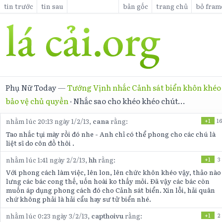
tin trước
tin sau
bản gốc
trang chủ
bỏ fram
Phụ Nữ Today
—
Tướng Vịnh nhắc Cảnh sát biển khôn khéo
bảo vệ chủ quyền
·
Nhắc sao cho khéo khéo chút...
nhằm lúc 20:13 ngày 1/2/13,
cana
rằng:
+1
16
Tao nhắc tụi mày rồi đó nhe - Anh chỉ có thể phong cho các chú là
liệt sĩ do côn đồ thôi .
nhằm lúc 1:41 ngày 2/2/13,
hh
rằng:
+1
3
Với phong cách làm việc, lên lon, lên chức khôn khéo vậy, thảo nào
lưng các bác cong thế, uốn hoài ko thấy mỏi. Đã vậy các bác còn
muốn áp dụng phong cách đó cho Cảnh sát biển. Xin lỗi, hải quân
chứ không phải là hải cẩu hay sư tử biển nhé.
nhằm lúc 0:23 ngày 3/2/13,
capthoivu
rằng:
+1
2