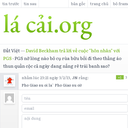
tin trước
tin sau
bản gốc
trang chủ
bỏ fram
Đất Việt
—
David Beckham trả lời về cuộc "hôn nhân" với
PGS
·
PGS nỡ lòng nào bỏ cụ rùa bửu bối đi theo thằng áo
thun quần cộc cả ngày dang nắng rê trái banh sao?
nhằm lúc 23:21 ngày 3/2/13,
JN
rằng:
+1
3
Pho Giao su oi la` Pho Giao su oi!