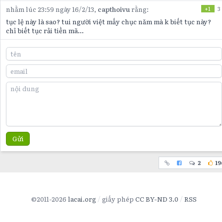
nhằm lúc 23:59 ngày 16/2/13,
capthoivu
rằng:
+1
3
tục lệ này là sao? tui người việt mấy chục năm mà k biết tục này?
chỉ biết tục rải tiền mã...
Gửi
2
19
©2011-2026
lacai.org
giấy phép
CC BY-ND 3.0
RSS