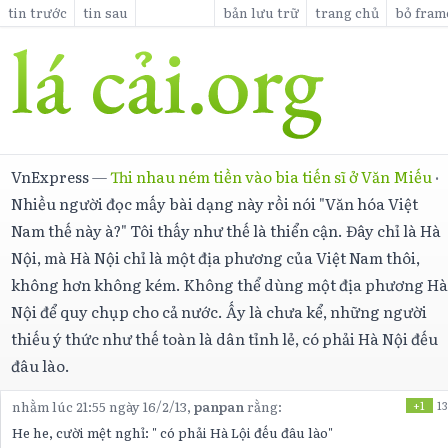
tin trước
tin sau
bản lưu trữ
trang chủ
bỏ fram
VnExpress
—
Thi nhau ném tiền vào bia tiến sĩ ở Văn Miếu
·
Nhiều người đọc mấy bài dạng này rồi nói "Văn hóa Việt
Nam thế này à?" Tôi thấy như thế là thiển cận. Đây chỉ là Hà
Nội, mà Hà Nội chỉ là một địa phương của Việt Nam thôi,
không hơn không kém. Không thể dùng một địa phương H
Nội để quy chụp cho cả nước. Ấy là chưa kể, những người
thiếu ý thức như thế toàn là dân tỉnh lẻ, có phải Hà Nội đếu
đâu lào.
nhằm lúc 21:55 ngày 16/2/13,
panpan
rằng:
+1
13
He he, cười mệt nghỉ: " có phải Hà Lội đếu đâu lào"