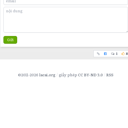
Gửi
1
8
©2011-2026
lacai.org
giấy phép
CC BY-ND 3.0
RSS