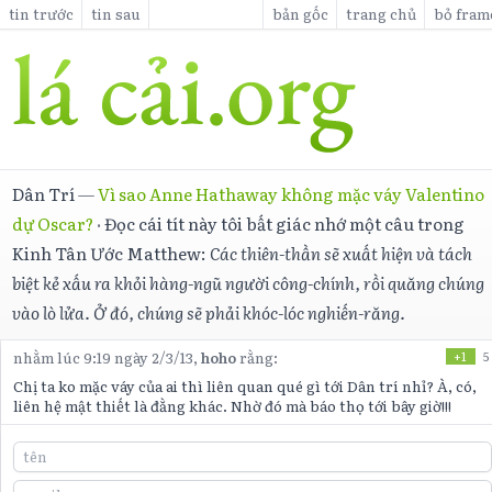
tin trước
tin sau
bản gốc
trang chủ
bỏ fram
Dân Trí
—
Vì sao Anne Hathaway không mặc váy Valentino
dự Oscar?
·
Đọc cái tít này tôi bất giác nhớ một câu trong
Kinh Tân Ước Matthew:
Các thiên-thần sẽ xuất hiện và tách
biệt kẻ xấu ra khỏi hàng-ngũ người công-chính, rồi quăng chúng
vào lò lửa. Ở đó, chúng sẽ phải khóc-lóc nghiến-răng.
nhằm lúc 9:19 ngày 2/3/13,
hoho
rằng:
+1
5
Chị ta ko mặc váy của ai thì liên quan qué gì tới Dân trí nhỉ? À, có,
liên hệ mật thiết là đằng khác. Nhờ đó mà báo thọ tới bây giờ!!!