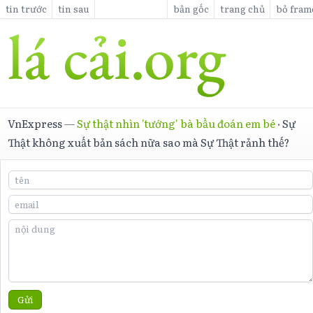
tin trước
tin sau
bản gốc
trang chủ
bỏ fram
VnExpress
—
Sự thật nhìn 'tướng' bà bầu đoán em bé
·
Sự
Thật không xuất bản sách nữa sao mà Sự Thật rảnh thế?
Gửi