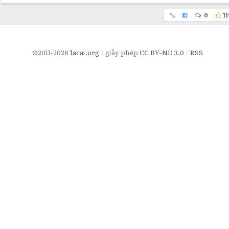
0
11
©2011-2026
lacai.org
giấy phép
CC BY-ND 3.0
RSS