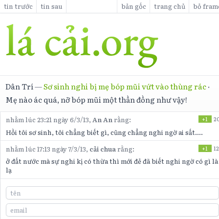
tin trước
tin sau
bản gốc
trang chủ
bỏ fram
Dân Trí
—
Sơ sinh nghi bị mẹ bóp mũi vứt vào thùng rác
·
Mẹ nào ác quá, nỡ bóp mũi một thần đồng như vậy!
nhằm lúc 23:21 ngày 6/3/13,
An An
rằng:
+1
2
Hồi tôi sơ sinh, tôi chẳng biết gì, cũng chẳng nghi ngờ ai sất....
nhằm lúc 17:13 ngày 7/3/13,
cải chua
rằng:
+1
12
ở đất nước mà sự nghi kị có thừa thì mới đẻ đã biết nghi ngờ có gì là
lạ