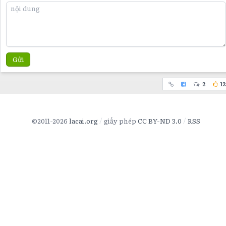
Gửi
2
12
©2011-2026
lacai.org
giấy phép
CC BY-ND 3.0
RSS