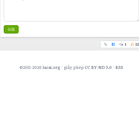
Gửi
1
12
©2011-2026
lacai.org
giấy phép
CC BY-ND 3.0
RSS