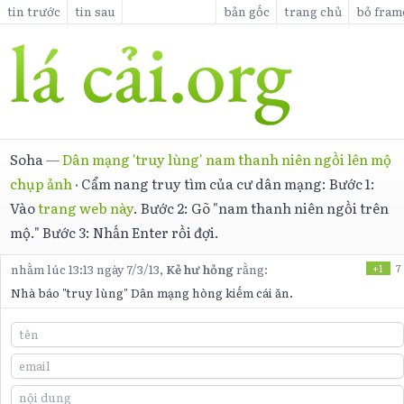
tin trước
tin sau
bản gốc
trang chủ
bỏ fram
Soha
—
Dân mạng 'truy lùng' nam thanh niên ngồi lên mộ
chụp ảnh
·
Cẩm nang truy tìm của cư dân mạng: Bước 1:
Vào
trang web này
. Bước 2: Gõ "nam thanh niên ngồi trên
mộ." Bước 3: Nhấn Enter rồi đợi.
nhằm lúc 13:13 ngày 7/3/13,
Kẻ hư hỏng
rằng:
+1
7
Nhà báo "truy lùng" Dân mạng hòng kiếm cái ăn.