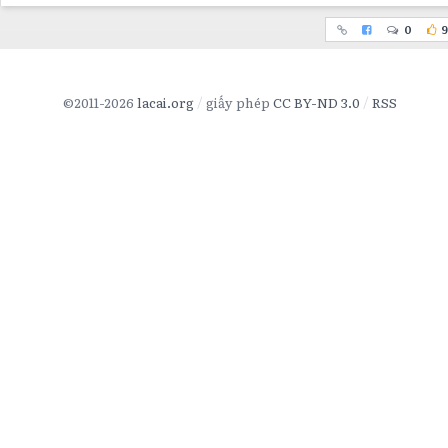
0
9
©2011-2026
lacai.org
giấy phép
CC BY-ND 3.0
RSS