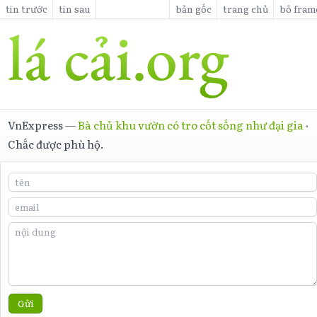
tin trước
tin sau
bản gốc
trang chủ
bỏ fram
VnExpress
—
Bà chủ khu vườn có tro cốt sống như đại gia
·
Chắc được phù hộ.
Gửi