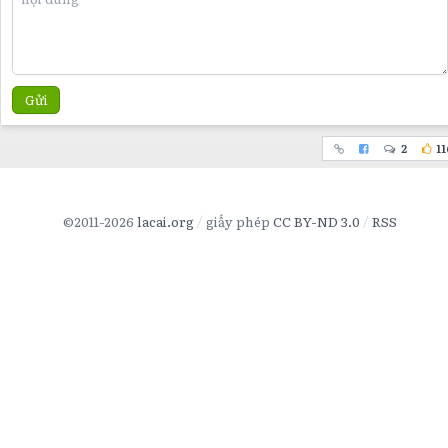
Gửi
2
11
©2011-2026
lacai.org
giấy phép
CC BY-ND 3.0
RSS