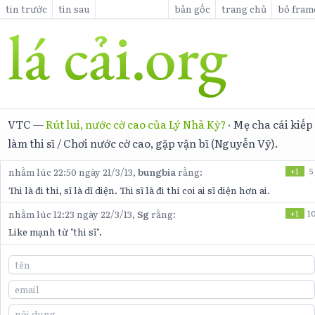
tin trước
tin sau
bản gốc
trang chủ
bỏ fram
VTC
—
Rút lui, nước cờ cao của Lý Nhã Kỳ?
·
Mẹ cha cái kiếp
làm thi sĩ / Chơi nước cờ cao, gặp vận bĩ (Nguyễn Vỹ).
nhằm lúc 22:50 ngày 21/3/13,
bungbia
rằng:
+1
5
Thi là đi thi, sĩ là dĩ diện. Thi sĩ là đi thi coi ai sĩ diện hơn ai.
nhằm lúc 12:23 ngày 22/3/13,
Sg
rằng:
+1
1
Like mạnh từ "thi sĩ".