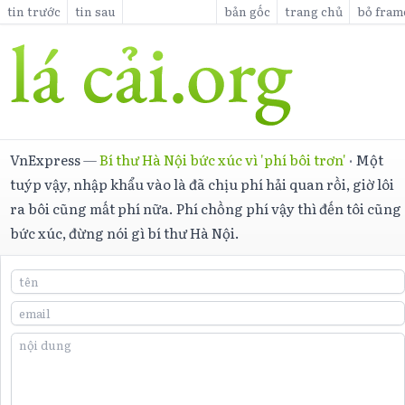
tin trước
tin sau
bản gốc
trang chủ
bỏ fram
VnExpress
—
Bí thư Hà Nội bức xúc vì 'phí bôi trơn'
·
Một
tuýp vậy, nhập khẩu vào là đã chịu phí hải quan rồi, giờ lôi
ra bôi cũng mất phí nữa. Phí chồng phí vậy thì đến tôi cũng
bức xúc, đừng nói gì bí thư Hà Nội.