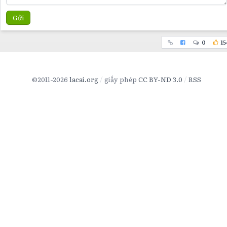
Gửi
0
15
©2011-2026
lacai.org
giấy phép
CC BY-ND 3.0
RSS