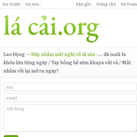
tin trước
tin sau
bản gốc
trang chủ
bỏ fram
Lao Động
—
Hãy nhắm mắt nghĩ về di sản
·
... đã nuôi ta
khôn lớn từng ngày / Tay bồng bế sớm khuya vất vả / Mắt
nhắm rồi lại mở ra ngay?