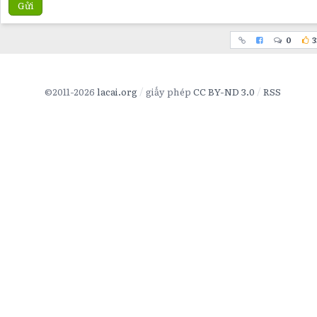
Gửi
0
3
©2011-2026
lacai.org
giấy phép
CC BY-ND 3.0
RSS