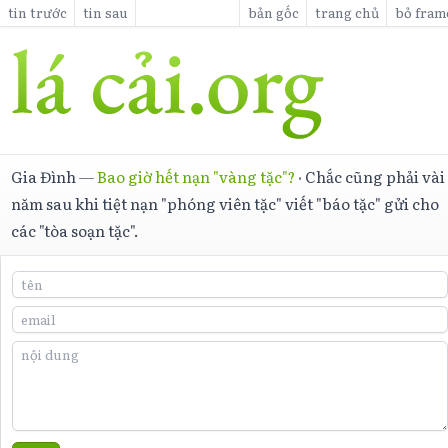
tin trước
tin sau
bản gốc
trang chủ
bỏ fram
Gia Đình
—
Bao giờ hết nạn "vàng tặc"?
·
Chắc cũng phải vài
năm sau khi tiệt nạn "phóng viên tặc" viết "báo tặc" gửi cho
các "tòa soạn tặc".