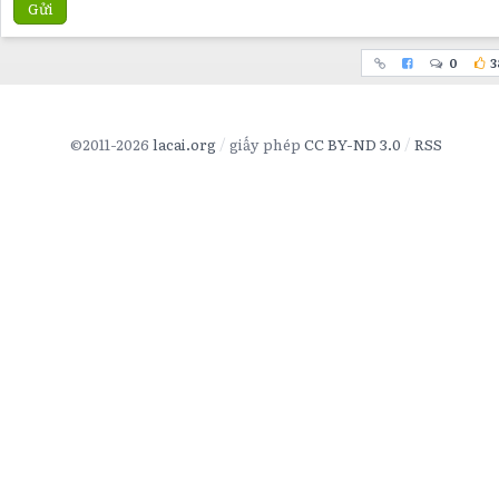
Gửi
0
3
©2011-2026
lacai.org
giấy phép
CC BY-ND 3.0
RSS